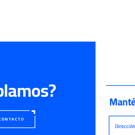
blamos?
Manté
CONTACTO
Direcció