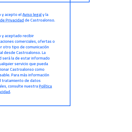
o y acepto el
Aviso legal
y la
a de Privacidad
de Castroalonso.
o y aceptado recibir
aciones comerciales, ofertas o
er otro tipo de comunicación
al desde Castroalonso. La
ad será la de estar informado
ualquier servicio que pueda
ionar Castroalonso como
able. Para más información
l tratamiento de datos
les, consulte nuestra
Política
acidad
.