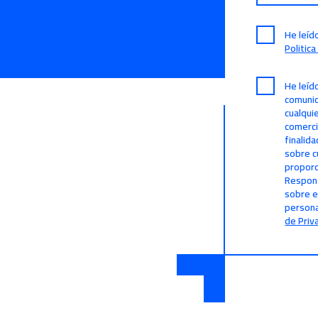
He leíd
Politic
He leíd
comunic
cualqui
comerci
finalid
sobre c
proporc
Respons
sobre e
persona
de Priv