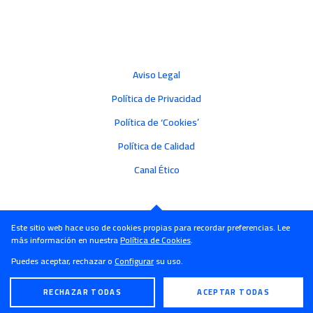
Aviso Legal
Política de Privacidad
Política de ‘Cookies’
Política de Calidad
Canal Ético
Este sitio web hace uso de cookies propias para recordar preferencias. Lee
más información en nuestra
Política de Cookies
.
Puedes aceptar, rechazar o
Configurar
su uso.
RECHAZAR TODAS
ACEPTAR TODAS
ENGLISH
ESPAÑOL
© Castroalonso - 2026