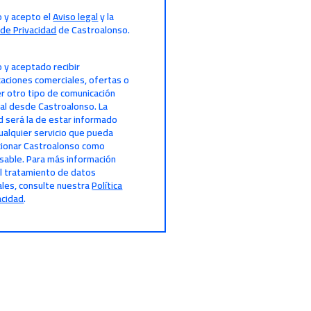
o y acepto el
Aviso legal
y la
a de Privacidad
de Castroalonso.
o y aceptado recibir
aciones comerciales, ofertas o
er otro tipo de comunicación
al desde Castroalonso. La
ad será la de estar informado
ualquier servicio que pueda
ionar Castroalonso como
able. Para más información
l tratamiento de datos
les, consulte nuestra
Política
acidad
.