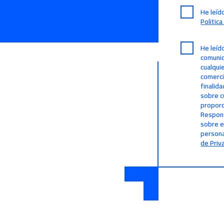
He leíd
Politic
He leíd
comunic
cualqui
comerci
finalid
sobre c
proporc
Respons
sobre e
persona
de Priv