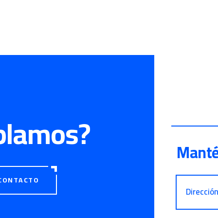
blamos?
Manté
CONTACTO
Direcció