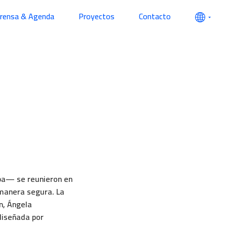
prensa & Agenda
Proyectos
Contacto
nba— se reunieron en
 manera segura. La
n, Ángela
diseñada por