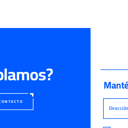
blamos?
Manté
CONTACTO
Direcció