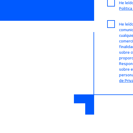
He leíd
Politic
He leíd
comunic
cualqui
comerci
finalid
sobre c
proporc
Respons
sobre e
persona
de Priv