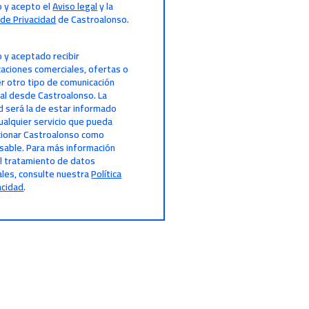
o y acepto el
Aviso legal
y la
a de Privacidad
de Castroalonso.
o y aceptado recibir
aciones comerciales, ofertas o
er otro tipo de comunicación
al desde Castroalonso. La
ad será la de estar informado
ualquier servicio que pueda
ionar Castroalonso como
able. Para más información
l tratamiento de datos
les, consulte nuestra
Política
acidad
.