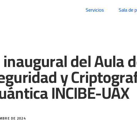
Servicios
Sala de 
 inaugural del Aula 
eguridad y Criptogra
uántica INCIBE-UAX
EMBRE DE 2024