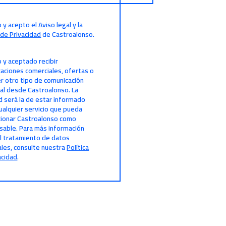
o y acepto el
Aviso legal
y la
a de Privacidad
de Castroalonso.
o y aceptado recibir
aciones comerciales, ofertas o
er otro tipo de comunicación
al desde Castroalonso. La
ad será la de estar informado
ualquier servicio que pueda
ionar Castroalonso como
able. Para más información
l tratamiento de datos
les, consulte nuestra
Política
acidad
.