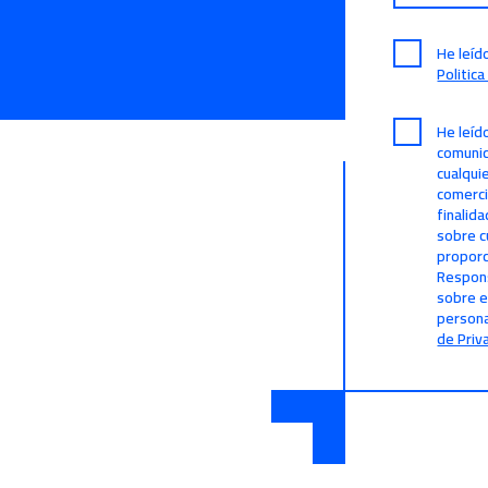
He leíd
Politic
He leíd
comunic
cualqui
comerci
finalid
sobre c
proporc
Respons
sobre e
persona
de Priv