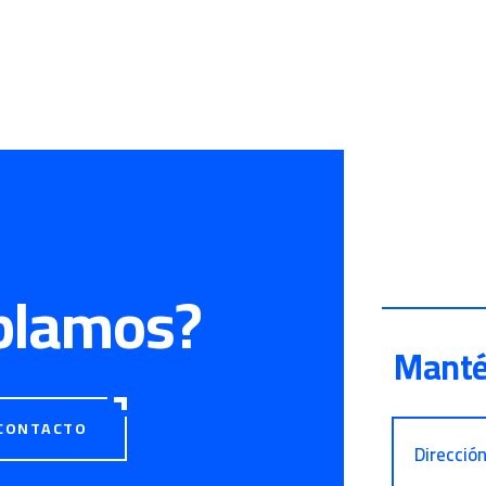
blamos?
Manté
CONTACTO
Direcció