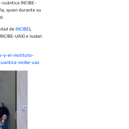
t-cuántica INCIBE-
ña, quien durante su
d.
ridad de
INCIBE
),
 INCIBE-UAX) e Isabel
-y-el-instituto-
cuantica-incibe-uax