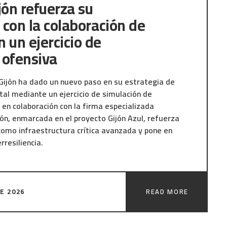
jón refuerza su
a con la colaboración de
 un ejercicio de
 ofensiva
Gijón ha dado un nuevo paso en su estrategia de
tal mediante un ejercicio de simulación de
 en colaboración con la firma especializada
ón, enmarcada en el proyecto Gijón Azul, refuerza
omo infraestructura crítica avanzada y pone en
rresiliencia.
trolado ha permitido evaluar la seguridad de los
et sin afectar a la operativa real del puerto,
DE 2026
READ MORE
s de mejora. Estas pruebas permiten anticipar y
 de posibles ataques, reforzando la capacidad del
ontinuidad de sus servicios. La colaboración con