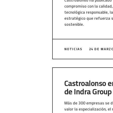
Castroalonso ha publicado 
compromiso con la calidad, 
tecnológica responsable, la
estratégico que refuerza s
sostenible.
Reúne los principios clave 
seguridad de la informació
NOTICIAS
24 DE MARZO
innovación tecnológica con é
real entre mujeres y hombre
Dirección impulsa esta hoj
sostenible, seguro y alinea
Castroalonso en
de Indra Group
Más de 300 empresas se di
valor la especialización, el