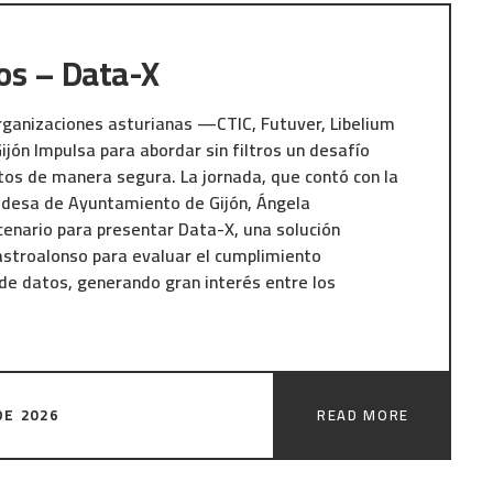
la apuesta del puerto por la innovación y la
a dentro del proyecto Gijón Azul, consolidando al
os – Data-X
nte en ciberseguridad y resiliencia en el
orte de España.
rganizaciones asturianas —CTIC, Futuver, Libelium
la empresa Castro Alonso Asesores, S.L.
jón Impulsa para abordar sin filtros un desafío
miento de Gijón a través de Gijón Impulsa en el
os de manera segura. La jornada, que contó con la
entivos Impulsa – Convocatoria de Subvenciones al
caldesa de Ayuntamiento de Gijón, Ángela
 y Crecimiento Empresarial – Línea II. Innovación
enario para presentar Data-X, una solución
astroalonso para evaluar el cumplimiento
de datos, generando gran interés entre los
 nosotros con el respaldo del Ministerio para la
 la Función Pública y el CRED (Centro de
DE 2026
READ MORE
 Datos), demostró que la conversación sobre
 más viva que nunca.