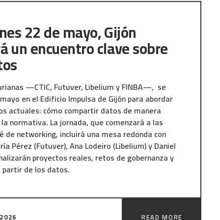
mación sobre Data-X pueden contactar
o consultar la página web de la herramienta:
rnes 22 de mayo, Gijón
ta Spaces
á un encuentro clave sobre
tos
urianas —CTIC, Futuver, Libelium y FINBA—, se
 mayo en el Edificio Impulsa de Gijón para abordar
os actuales: cómo compartir datos de manera
 la normativa. La jornada, que comenzará a las
é de networking, incluirá una mesa redonda con
ría Pérez (Futuver), Ana Lodeiro (Libelium) y Daniel
analizarán proyectos reales, retos de gobernanza y
 partir de los datos.
stroalonso con el respaldo del Ministerio para la
 la Función Pública y el CRED (Centro de
 2026
READ MORE