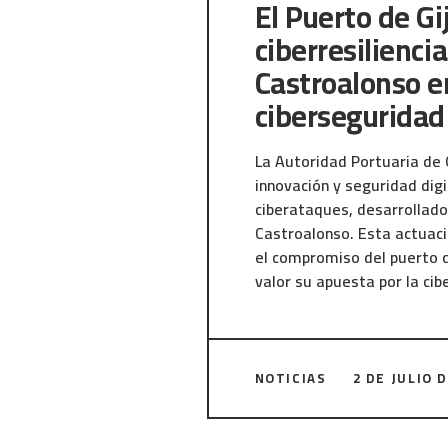
El Puerto de Gi
ciberresilienci
Castroalonso en
ciberseguridad
La Autoridad Portuaria de 
innovación y seguridad digi
ciberataques, desarrollado
Castroalonso. Esta actuaci
el compromiso del puerto c
valor su apuesta por la cibe
El ejercicio ofensivo y con
sistemas expuestos a Intern
NOTICIAS
2 DE JULIO 
identificando oportunidade
corregir debilidades antes
puerto para garantizar la c