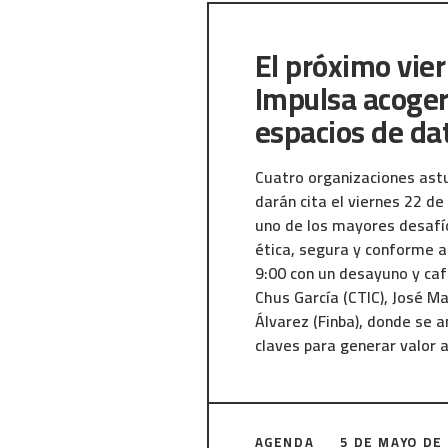
Quienes deseen más infor
directamente con nosotros 
El próximo vie
DATA-X | Validación de Da
Impulsa acoger
espacios de da
Cuatro organizaciones ast
darán cita el viernes 22 de
uno de los mayores desafí
ética, segura y conforme a
9:00 con un desayuno y caf
Chus García (CTIC), José Ma
Álvarez (Finba), donde se 
claves para generar valor a
El evento, promovido por Ca
Transformación Digital y de
AGENDA
5 DE MAYO DE