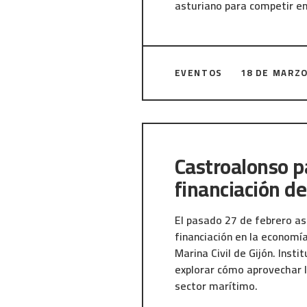
asturiano para competir en
El III Encuentro del Ecosis
organizado por Indra Grou
EVENTOS
18 DE MARZO
pymes del Corredor Norte 
tecnológica del país. No h
negocio: hablamos de sober
capacidad real de construir 
Castroalonso pa
Desde Castroalonso trabaj
proyectos duales, integran
financiación de
regulación, ética e innovac
y colaboración con sectore
El pasado 27 de febrero as
Precisamente encuentros 
financiación en la economía
startups tecnológicas y la
Marina Civil de Gijón. Inst
ecosistema, y que somos p
explorar cómo aprovechar l
por el conocimiento acumul
sector marítimo.
Asturias está preparada. 