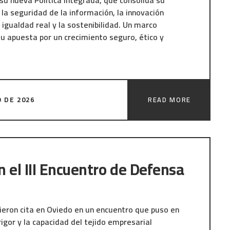
su nueva Política Integrada, que consolida su
la seguridad de la información, la innovación
 igualdad real y la sostenibilidad. Un marco
u apuesta por un crecimiento seguro, ético y
de su actividad: calidad certificada ISO 9001,
n bajo ISO 27001 y ENS en categoría ALTA,
 DE 2026
READ MORE
tica e inteligencia artificial responsable, igualdad
s, y sostenibilidad social y ambiental. La
a de ruta para garantizar un crecimiento
do con los valores de la compañía.
 el III Encuentro de Defensa
eron cita en Oviedo en un encuentro que puso en
 rigor y la capacidad del tejido empresarial