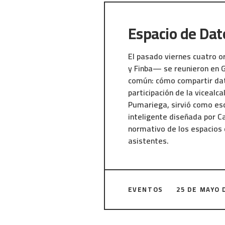
Castroalonso se integra en 
colaboración público-privad
Espacio de Dat
Puerto de Gijón como refere
ecosistema portuario del n
El pasado viernes cuatro o
Proyecto desarrollado por 
y Finba— se reunieron en Gi
cofinanciado por el Ayunta
común: cómo compartir dat
marco del programa de Inc
participación de la viceal
Emprendimiento, Innovación
Pumariega, sirvió como esc
Abierta.
inteligente diseñada por C
normativo de los espacios 
asistentes.
El encuentro, promovido por
Transformación Digital y de
EVENTOS
25 DE MAYO 
Referencia de Espacios de
gobernanza de datos sigue