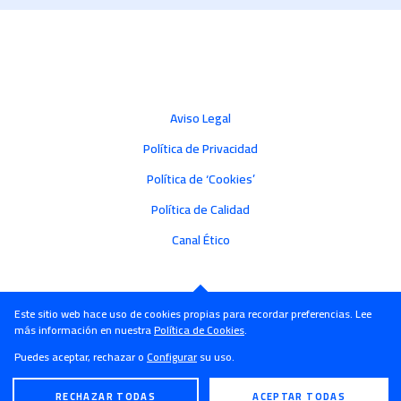
Aviso Legal
Política de Privacidad
Política de ‘Cookies’
Política de Calidad
Canal Ético
Este sitio web hace uso de cookies propias para recordar preferencias. Lee
más información en nuestra
Política de Cookies
.
Puedes aceptar, rechazar o
Configurar
su uso.
RECHAZAR TODAS
ACEPTAR TODAS
ENGLISH
ESPAÑOL