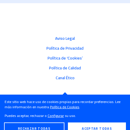
Aviso Legal
Política de Privacidad
Política de ‘Cookies’
Política de Calidad
Canal Ético
Este sitio web hace uso de cookies propias para recordar preferencias. Lee
más información en nuestra
Política de Cookies
.
Puedes aceptar, rechazar o
Configurar
su uso.
RECHAZAR TODAS
ACEPTAR TODAS
ENGLISH
ESPAÑOL